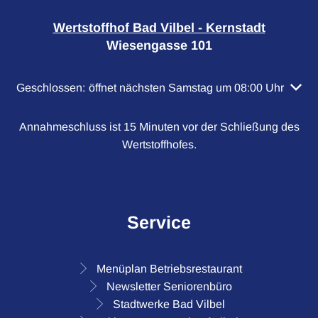
Wertstoffhof Bad Vilbel - Kernstadt
Wiesengasse 101
Klicken, um weitere Öffnungs- oder Schließzeiten auszubl
Geschlossen:
öffnet nächsten Samstag um 08:00 Uhr
Annahmeschluss ist 15 Minuten vor der Schließung des
Wertstoffhofes.
Service
Menüplan Betriebsrestaurant
Newsletter Seniorenbüro
Stadtwerke Bad Vilbel