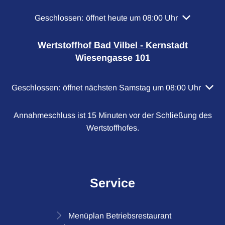
Klicken, um weitere Öffnungs- oder Schließzeiten a
Geschlossen:
öffnet heute um 08:00 Uhr
Wertstoffhof Bad Vilbel - Kernstadt
Wiesengasse 101
Klicken, um weitere Öffnungs- oder Schließzeiten auszubl
Geschlossen:
öffnet nächsten Samstag um 08:00 Uhr
Annahmeschluss ist 15 Minuten vor der Schließung des
Wertstoffhofes.
Service
Menüplan Betriebsrestaurant