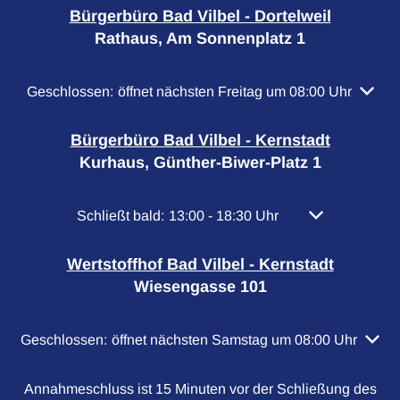
Bürgerbüro Bad Vilbel - Dortelweil
Rathaus, Am Sonnenplatz 1
Klicken, um weitere Öffnungs- oder Schließzeiten auszubl
Geschlossen:
öffnet nächsten Freitag um 08:00 Uhr
Bürgerbüro Bad Vilbel - Kernstadt
Kurhaus, Günther-Biwer-Platz 1
Klicken, um weitere Öffnungs- oder Schließzeiten
Schließt bald:
13:00
-
18:30
Uhr
Von 13:00 bis 
Wertstoffhof Bad Vilbel - Kernstadt
Wiesengasse 101
Klicken, um weitere Öffnungs- oder Schließzeiten auszubl
Geschlossen:
öffnet nächsten Samstag um 08:00 Uhr
Annahmeschluss ist 15 Minuten vor der Schließung des