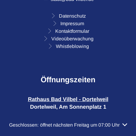
Datenschutz
Impressum
Kontaktformular
Videoüberwachung
Whistleblowing
Öffnungszeiten
Rathaus Bad Vilbel - Dortelweil
Dortelweil, Am Sonnenplatz 1
Klicken, um weitere Öffnungs- oder Schließzeiten auszubl
Geschlossen:
öffnet nächsten Freitag um 07:00 Uhr