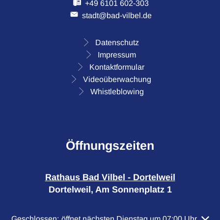
+49 6101 602-303
stadt@bad-vilbel.de
Datenschutz
Impressum
Kontaktformular
Videoüberwachung
Whistleblowing
Öffnungszeiten
Rathaus Bad Vilbel - Dortelweil
Dortelweil, Am Sonnenplatz 1
Klicken, um weitere Öffnungs- oder Schließzeiten auszuble
Geschlossen:
öffnet nächsten Dienstag um 07:00 Uhr