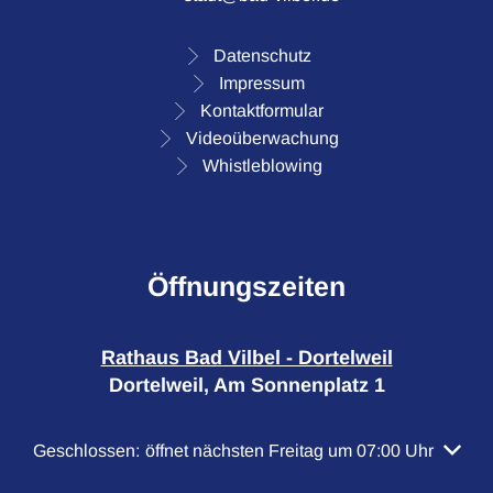
Datenschutz
Impressum
Kontaktformular
Videoüberwachung
Whistleblowing
Öffnungszeiten
Rathaus Bad Vilbel - Dortelweil
Dortelweil, Am Sonnenplatz 1
Klicken, um weitere Öffnungs- oder Schließzeiten auszubl
Geschlossen:
öffnet nächsten Freitag um 07:00 Uhr