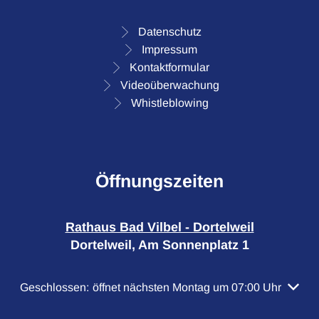
Datenschutz
Impressum
Kontaktformular
Videoüberwachung
Whistleblowing
Öffnungszeiten
Rathaus Bad Vilbel - Dortelweil
Dortelweil, Am Sonnenplatz 1
Klicken, um weitere Öffnungs- oder Schließzeiten auszubl
Geschlossen:
öffnet nächsten Montag um 07:00 Uhr