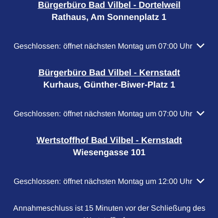
Bürgerbüro Bad Vilbel - Dortelweil
Rathaus, Am Sonnenplatz 1
Klicken, um weitere Öffnungs- oder Schließzeiten auszubl
Geschlossen:
öffnet nächsten Montag um 07:00 Uhr
Bürgerbüro Bad Vilbel - Kernstadt
Kurhaus, Günther-Biwer-Platz 1
Klicken, um weitere Öffnungs- oder Schließzeiten auszubl
Geschlossen:
öffnet nächsten Montag um 07:00 Uhr
Wertstoffhof Bad Vilbel - Kernstadt
Wiesengasse 101
Klicken, um weitere Öffnungs- oder Schließzeiten auszubl
Geschlossen:
öffnet nächsten Montag um 12:00 Uhr
Annahmeschluss ist 15 Minuten vor der Schließung des