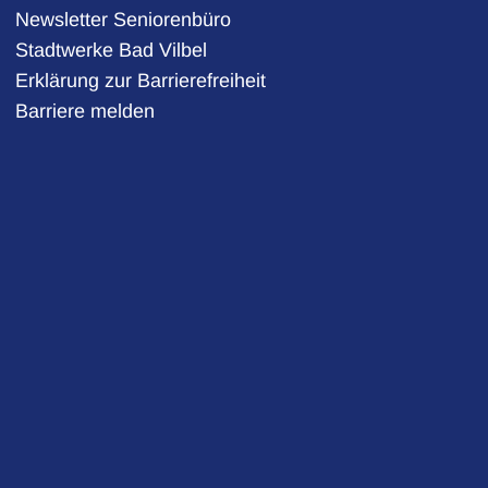
Newsletter Seniorenbüro
Stadtwerke Bad Vilbel
auszublenden
Erklärung zur Barrierefreiheit
Barriere melden
auszublenden
auszublenden