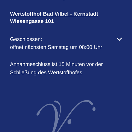
Wertstoffhof Bad Vilbel - Kernstadt
Wiesengasse 101
Klicken, um weitere Öffnungs- oder Schließzeiten 
Geschlossen:
öffnet nächsten Samstag um 08:00 Uhr
Annahmeschluss ist 15 Minuten vor der
Schließung des Wertstoffhofes.