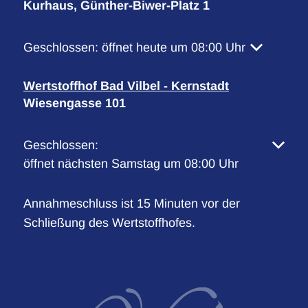
Kurhaus, Günther-Biwer-Platz 1
Klicken, um weitere Öffnungs- oder Schließzeiten 
Geschlossen:
öffnet heute um 08:00 Uhr
Wertstoffhof Bad Vilbel - Kernstadt
Wiesengasse 101
Klicken, um weitere Öffnungs- oder Schließzeiten 
Geschlossen:
öffnet nächsten Samstag um 08:00 Uhr
Annahmeschluss ist 15 Minuten vor der
Schließung des Wertstoffhofes.