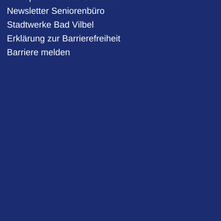
Newsletter Seniorenbüro
Stadtwerke Bad Vilbel
auszublenden
Erklärung zur Barrierefreiheit
Barriere melden
auszublenden
auszublenden
:30 Uhr