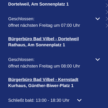
Dortelweil, Am Sonnenplatz 1
Klicken, um weitere Öffnungs- oder Schließzeiten 
Geschlossen:
öffnet nächsten Freitag um 07:00 Uhr
Bürgerbüro Bad Vilbel - Dortelweil
Rathaus, Am Sonnenplatz 1
Klicken, um weitere Öffnungs- oder Schließzeiten 
Geschlossen:
öffnet nächsten Freitag um 08:00 Uhr
Bürgerbüro Bad Vilbel - Kernstadt
Kurhaus, Günther-Biwer-Platz 1
Klicken, um weitere Öffnungs- oder Schließzeiten 
Schließt bald:
13:00
-
18:30
Uhr
Von 13:00 bis 18