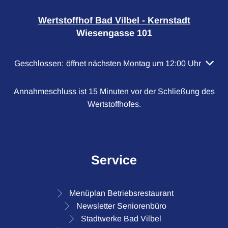
Wertstoffhof Bad Vilbel - Kernstadt
Wiesengasse 101
Klicken, um weitere Öffnungs- oder Schließzeiten auszubl
Geschlossen:
öffnet nächsten Montag um 12:00 Uhr
Annahmeschluss ist 15 Minuten vor der Schließung des
Wertstoffhofes.
Service
Menüplan Betriebsrestaurant
Newsletter Seniorenbüro
Stadtwerke Bad Vilbel