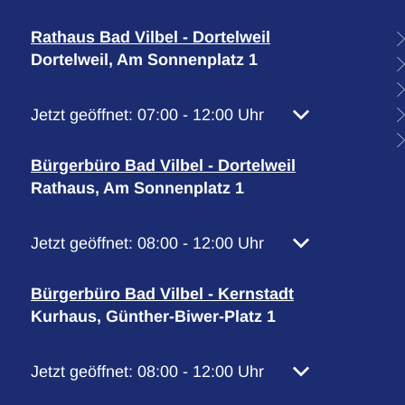
Rathaus Bad Vilbel - Dortelweil
Dortelweil, Am Sonnenplatz 1
Klicken, um weitere Öffnungs- oder Schließzeiten 
Jetzt geöffnet:
07:00
-
12:00
Uhr
Von 07:00 bis 1
Bürgerbüro Bad Vilbel - Dortelweil
Rathaus, Am Sonnenplatz 1
Klicken, um weitere Öffnungs- oder Schließzeiten 
Jetzt geöffnet:
08:00
-
12:00
Uhr
Von 08:00 bis 1
Bürgerbüro Bad Vilbel - Kernstadt
Kurhaus, Günther-Biwer-Platz 1
Klicken, um weitere Öffnungs- oder Schließzeiten 
Jetzt geöffnet:
08:00
-
12:00
Uhr
Von 08:00 bis 1