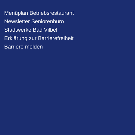
Menüplan Betriebsrestaurant
Newsletter Seniorenbüro
Stadtwerke Bad Vilbel
auszublenden
2:00 Uhr
Erklärung zur Barrierefreiheit
Barriere melden
auszublenden
2:00 Uhr
auszublenden
2:00 Uhr