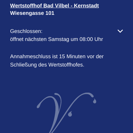
Wertstoffhof Bad Vilbel - Kernstadt
Wiesengasse 101
Klicken, um weitere Öffnungs- oder Schließzeiten 
Geschlossen:
öffnet nächsten Samstag um 08:00 Uhr
Annahmeschluss ist 15 Minuten vor der
Schließung des Wertstoffhofes.