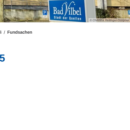
© Christina Reitinger-Görgner
i
Fundsachen
5