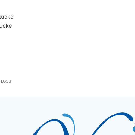
tücke
tücke
 LOOS