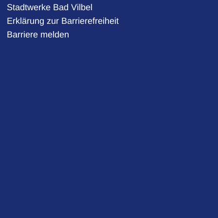
Stadtwerke Bad Vilbel
auszublenden
Erklärung zur Barrierefreiheit
Barriere melden
auszublenden
auszublenden