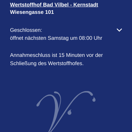
Wertstoffhof Bad Vilbel - Kernstadt
Wiesengasse 101
Klicken, um weitere Öffnungs- oder Schließzeiten 
Geschlossen:
öffnet nächsten Samstag um 08:00 Uhr
Annahmeschluss ist 15 Minuten vor der
Schließung des Wertstoffhofes.