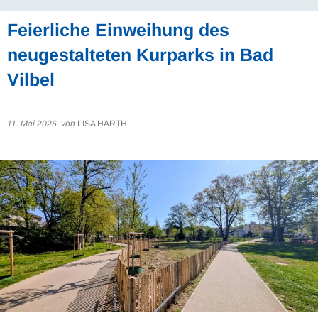
Feierliche Einweihung des
neugestalteten Kurparks in Bad
Vilbel
11. Mai 2026
von
LISA HARTH