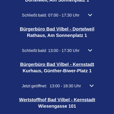
Klicken, um weitere Öffnungs- oder Schließzeiten
Schließt bald:
07:00
-
17:30
Uhr
Von 07:00 bis 
Bürgerbüro Bad Vilbel - Dortelweil
Rathaus, Am Sonnenplatz 1
Klicken, um weitere Öffnungs- oder Schließzeiten
Schließt bald:
13:00
-
17:30
Uhr
Von 13:00 bis 
Bürgerbüro Bad Vilbel - Kernstadt
Kurhaus, Günther-Biwer-Platz 1
Klicken, um weitere Öffnungs- oder Schließzeiten 
Jetzt geöffnet:
13:00
-
18:30
Uhr
Von 13:00 bis 
Wertstoffhof Bad Vilbel - Kernstadt
Wiesengasse 101