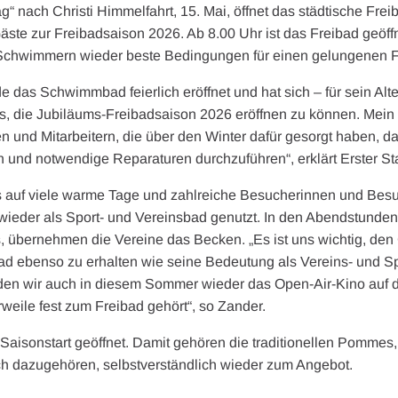
“ nach Christi Himmelfahrt, 15. Mai, öffnet das städtische Fre
äste zur Freibadsaison 2026. Ab 8.00 Uhr ist das Freibad geöffn
chwimmern wieder beste Bedingungen für einen gelungenen 
 das Schwimmbad feierlich eröffnet und hat sich – für sein Alt
ns, die Jubiläums-Freibadsaison 2026 eröffnen zu können. Mein
n und Mitarbeitern, die über den Winter dafür gesorgt haben, d
n und notwendige Reparaturen durchzuführen“, erklärt Erster St
s auf viele warme Tage und zahlreiche Besucherinnen und Besu
 wieder als Sport- und Vereinsbad genutzt. In den Abendstunde
, übernehmen die Vereine das Becken. „Es ist uns wichtig, den
ad ebenso zu erhalten wie seine Bedeutung als Vereins- und S
den wir auch in diesem Sommer wieder das Open-Air-Kino auf 
erweile fest zum Freibad gehört“, so Zander.
Saisonstart geöffnet. Damit gehören die traditionellen Pommes, d
h dazugehören, selbstverständlich wieder zum Angebot.