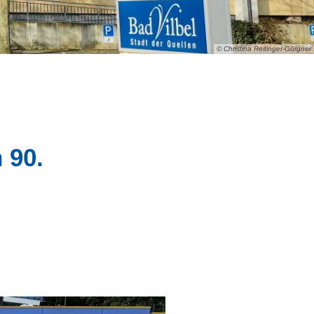
© Christina Reitinger-Görgner
 90.