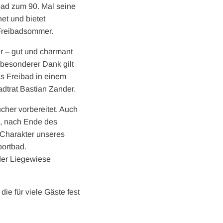
ibad zum 90. Mal seine
et und bietet
Freibadsommer.
er – gut und charmant
 besonderer Dank gilt
as Freibad in einem
adtrat Bastian Zander.
cher vorbereitet. Auch
n, nach Ende des
 Charakter unseres
portbad.
der Liegewiese
ie für viele Gäste fest