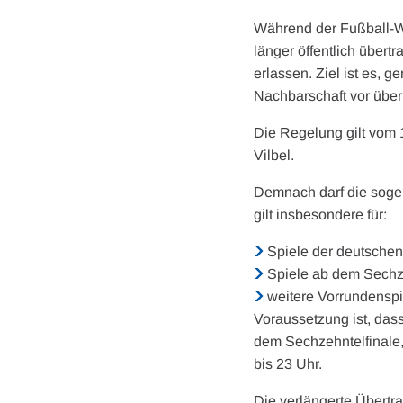
Während der Fußball-Wel
länger öffentlich übert
erlassen. Ziel ist es,
Nachbarschaft vor übe
Die Regelung gilt vom 1
Vilbel.
Demnach darf die soge
gilt insbesondere für:
Spiele der deutschen
Spiele ab dem Sechze
weitere Vorrundenspi
Voraussetzung ist, das
dem Sechzehntelfinale,
bis 23 Uhr.
Die verlängerte Übertr