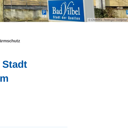
© Christina Reitinger-Görgner
Lärmschutz
 Stadt
um