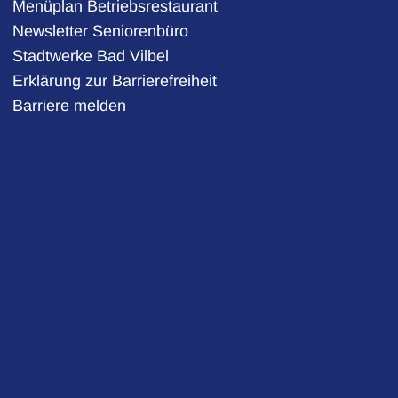
Menüplan Betriebsrestaurant
Newsletter Seniorenbüro
Stadtwerke Bad Vilbel
auszublenden
Erklärung zur Barrierefreiheit
Barriere melden
auszublenden
auszublenden