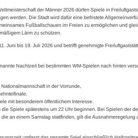
tmeisterschaft der Männer 2026 dürfen Spiele in Freiluftgastst
ragen werden. Die Stadt wird dafür eine befristete Allgemeinve
 gemeinsames Fußballschauen im Freien zu ermöglichen und gleic
rmäßigem Lärm zu schützen.
1. Juni bis 19. Juli 2026 und betrifft genehmigte Freiluftgaststä
nannte Nachtzeit bei bestimmten WM-Spielen nach hinten ver
 Nationalmannschaft in der Vorrunde,
hntelfinale,
ele mit besonderem öffentlichem Interesse.
s die Spiele spätestens um 22 Uhr beginnen. Bei Spielen der 
 die an einem Samstag stattfinden, gilt die Ausnahmeregelung 
agungszeit umfasst das gesamte Spiel einschließlich Halbzeitpa