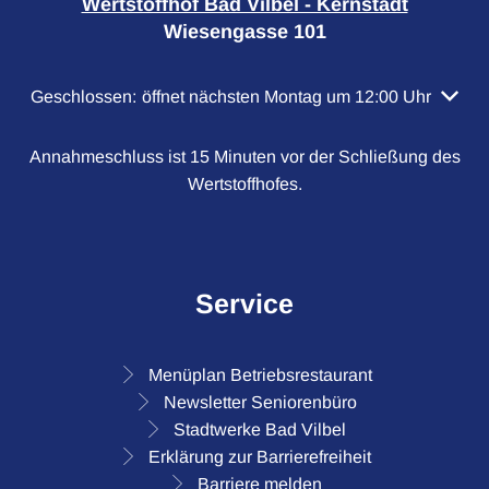
Wertstoffhof Bad Vilbel - Kernstadt
Wiesengasse 101
Klicken, um weitere Öffnungs- oder Schließzeiten auszubl
Geschlossen:
öffnet nächsten Montag um 12:00 Uhr
Annahmeschluss ist 15 Minuten vor der Schließung des
Wertstoffhofes.
Service
Menüplan Betriebsrestaurant
Newsletter Seniorenbüro
Stadtwerke Bad Vilbel
Erklärung zur Barrierefreiheit
Barriere melden