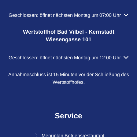
Klicken, um weitere Öffnungs- oder Schließzeiten auszubl
Geschlossen:
öffnet nächsten Montag um 07:00 Uhr
Wertstoffhof Bad Vilbel - Kernstadt
Wiesengasse 101
Klicken, um weitere Öffnungs- oder Schließzeiten auszubl
Geschlossen:
öffnet nächsten Montag um 12:00 Uhr
Annahmeschluss ist 15 Minuten vor der Schließung des
Wertstoffhofes.
Service
Menüplan Betriebsrestaurant