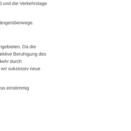
rd und die Verkehrslage
ßgängerüberwege.
ngebieten. Da die
jektive Beruhigung des
kehr durch
 wir sukzessiv neue
uss einstimmig