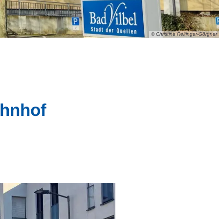
© Christina Reitinger-Görgner
ahnhof