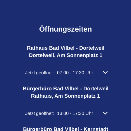
Öffnungszeiten
Rathaus Bad Vilbel - Dortelweil
Dortelweil, Am Sonnenplatz 1
Klicken, um weitere Öffnungs- oder Schließzeiten 
Jetzt geöffnet:
07:00
-
17:30
Uhr
Von 07:00 bis 
Bürgerbüro Bad Vilbel - Dortelweil
Rathaus, Am Sonnenplatz 1
Klicken, um weitere Öffnungs- oder Schließzeiten 
Jetzt geöffnet:
13:00
-
17:30
Uhr
Von 13:00 bis 
Bürgerbüro Bad Vilbel - Kernstadt