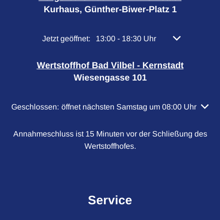
Kurhaus, Günther-Biwer-Platz 1
Klicken, um weitere Öffnungs- oder Schließzeiten 
Jetzt geöffnet:
13:00
-
18:30
Uhr
Von 13:00 bis 
Wertstoffhof Bad Vilbel - Kernstadt
Wiesengasse 101
Klicken, um weitere Öffnungs- oder Schließzeiten auszubl
Geschlossen:
öffnet nächsten Samstag um 08:00 Uhr
Annahmeschluss ist 15 Minuten vor der Schließung des
Wertstoffhofes.
Service