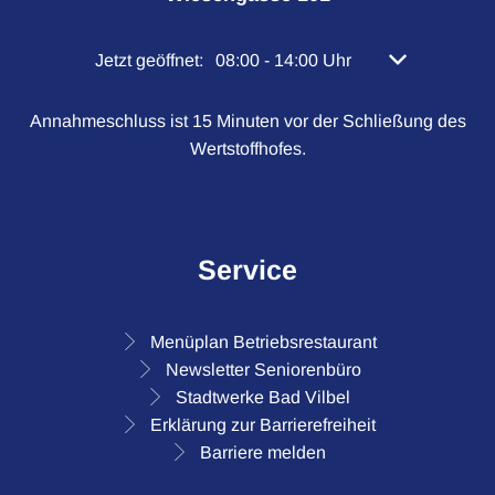
Klicken, um weitere Öffnungs- oder Schließzeiten 
Jetzt geöffnet:
08:00
-
14:00
Uhr
Von 08:00 bis 
Annahmeschluss ist 15 Minuten vor der Schließung des
Wertstoffhofes.
Service
Menüplan Betriebsrestaurant
Newsletter Seniorenbüro
Stadtwerke Bad Vilbel
Erklärung zur Barrierefreiheit
Barriere melden