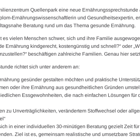
amilienzentrum Quellenpark eine neue Ernährungssprechstunde a
plom-Ernährungswissenschaftlerin und Gesundheitsexpertin, erh
alltagsnahe Beratung rund um das Thema gesunde Ernährung.
ällt es vielen Menschen schwer, sich und ihre Familie ausgewog
de Ernährung kindgerecht, kostengünstig und schnell?“ oder „Wi
umzustellen?“ beschäftigen zahlreiche Familien. Genau hier set
unde richtet sich unter anderem an:
rnährung gesünder gestalten möchten und praktische Unterstü
men oder ihre Ernährung aus gesundheitlichen Gründen umstel
chiedlichen Essgewohnheiten, die nach einfachen Lösungen fü
gen zu Unverträglichkeiten, verändertem Stoffwechsel oder allg
el“
ch in einer individuellen 30-minütigen Beratung gezielt Zeit fü
nden. Ziel ist es, gemeinsam realistische und umsetzbare Strat