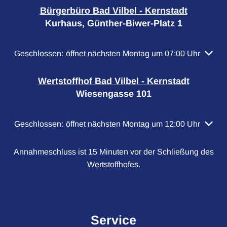
Bürgerbüro Bad Vilbel - Kernstadt
Kurhaus, Günther-Biwer-Platz 1
Klicken, um weitere Öffnungs- oder Schließzeiten auszubl
Geschlossen:
öffnet nächsten Montag um 07:00 Uhr
Wertstoffhof Bad Vilbel - Kernstadt
Wiesengasse 101
Klicken, um weitere Öffnungs- oder Schließzeiten auszubl
Geschlossen:
öffnet nächsten Montag um 12:00 Uhr
Annahmeschluss ist 15 Minuten vor der Schließung des
Wertstoffhofes.
Service