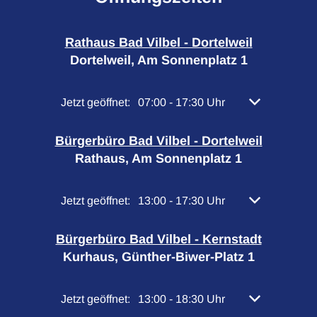
Rathaus Bad Vilbel - Dortelweil
Dortelweil, Am Sonnenplatz 1
Klicken, um weitere Öffnungs- oder Schließzeiten 
Jetzt geöffnet:
07:00
-
17:30
Uhr
Von 07:00 bis 
Bürgerbüro Bad Vilbel - Dortelweil
Rathaus, Am Sonnenplatz 1
Klicken, um weitere Öffnungs- oder Schließzeiten 
Jetzt geöffnet:
13:00
-
17:30
Uhr
Von 13:00 bis 
Bürgerbüro Bad Vilbel - Kernstadt
Kurhaus, Günther-Biwer-Platz 1
Klicken, um weitere Öffnungs- oder Schließzeiten 
Jetzt geöffnet:
13:00
-
18:30
Uhr
Von 13:00 bis 