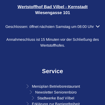
Wertstoffhof Bad Vilbel - Kernstadt
Wiesengasse 101
Klicken, um weitere Öffnungs- oder Schließzeiten auszubl
Geschlossen:
öffnet nächsten Samstag um 08:00 Uhr
Annahmeschluss ist 15 Minuten vor der Schließung des
Wertstoffhofes.
Service
Menüplan Betriebsrestaurant
Newsletter Seniorenbüro
Stadtwerke Bad Vilbel
Erklärung zur Barrierefreiheit