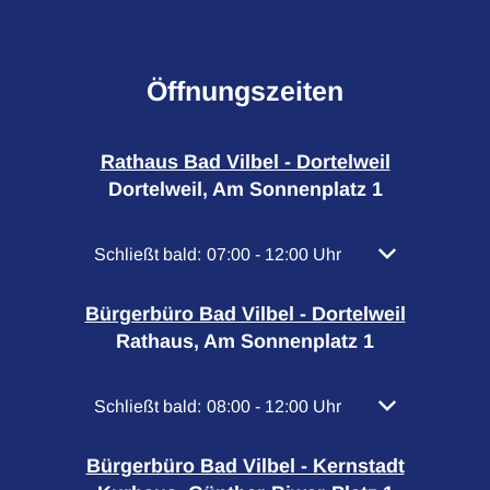
Öffnungszeiten
Rathaus Bad Vilbel - Dortelweil
Dortelweil, Am Sonnenplatz 1
Klicken, um weitere Öffnungs- oder Schließzeiten
Schließt bald:
07:00
-
12:00
Uhr
Von 07:00 bis 
Bürgerbüro Bad Vilbel - Dortelweil
Rathaus, Am Sonnenplatz 1
Klicken, um weitere Öffnungs- oder Schließzeiten
Schließt bald:
08:00
-
12:00
Uhr
Von 08:00 bis 
Bürgerbüro Bad Vilbel - Kernstadt