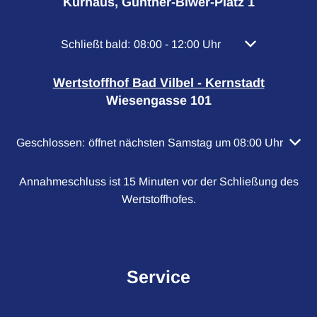
Kurhaus, Günther-Biwer-Platz 1
Klicken, um weitere Öffnungs- oder Schließzeiten
Schließt bald:
08:00
-
12:00
Uhr
Von 08:00 bis 
Wertstoffhof Bad Vilbel - Kernstadt
Wiesengasse 101
Klicken, um weitere Öffnungs- oder Schließzeiten auszubl
Geschlossen:
öffnet nächsten Samstag um 08:00 Uhr
Annahmeschluss ist 15 Minuten vor der Schließung des
Wertstoffhofes.
Service