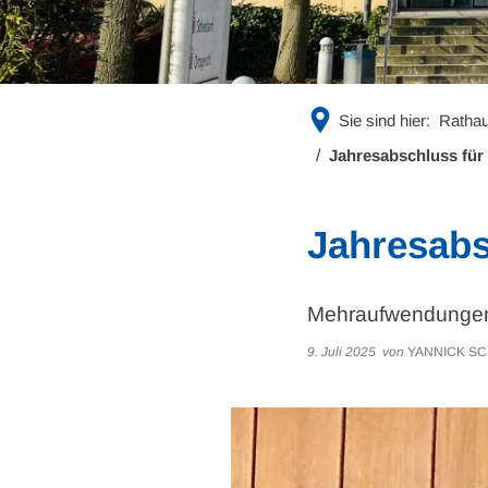
Sie sind hier:
Rathau
Jahresabschluss für 
Jahresabs
Mehraufwendungen 
9. Juli 2025
von
YANNICK S