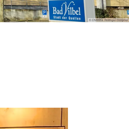
© Christina Reitinger-Görgner