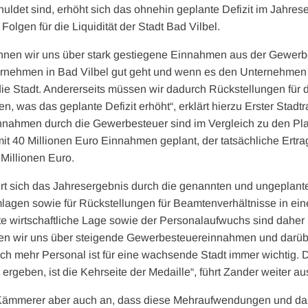
ldet sind, erhöht sich das ohnehin geplante Defizit im Jahrese
Folgen für die Liquidität der Stadt Bad Vilbel.
önnen wir uns über stark gestiegene Einnahmen aus der Gewerb
ernehmen in Bad Vilbel gut geht und wenn es den Unternehmen g
die Stadt. Andererseits müssen wir dadurch Rückstellungen für 
, was das geplante Defizit erhöht“, erklärt hierzu Erster Stad
nnahmen durch die Gewerbesteuer sind im Vergleich zu den Pl
it 40 Millionen Euro Einnahmen geplant, der tatsächliche Ertra
Millionen Euro.
ert sich das Jahresergebnis durch die genannten und ungepla
agen sowie für Rückstellungen für Beamtenverhältnisse in ein
ute wirtschaftliche Lage sowie der Personalaufwuchs sind dahe
euen wir uns über steigende Gewerbesteuereinnahmen und darübe
 Auch mehr Personal ist für eine wachsende Stadt immer wichtig.
 ergeben, ist die Kehrseite der Medaille“, führt Zander weiter au
r Kämmerer aber auch an, dass diese Mehraufwendungen und da