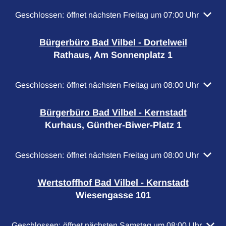
Klicken, um weitere Öffnungs- oder Schließzeiten auszubl
Geschlossen:
öffnet nächsten Freitag um 07:00 Uhr
Bürgerbüro Bad Vilbel - Dortelweil
Rathaus, Am Sonnenplatz 1
Klicken, um weitere Öffnungs- oder Schließzeiten auszubl
Geschlossen:
öffnet nächsten Freitag um 08:00 Uhr
Bürgerbüro Bad Vilbel - Kernstadt
Kurhaus, Günther-Biwer-Platz 1
Klicken, um weitere Öffnungs- oder Schließzeiten auszubl
Geschlossen:
öffnet nächsten Freitag um 08:00 Uhr
Wertstoffhof Bad Vilbel - Kernstadt
Wiesengasse 101
Klicken, um weitere Öffnungs- oder Schließzeiten auszubl
Geschlossen:
öffnet nächsten Samstag um 08:00 Uhr