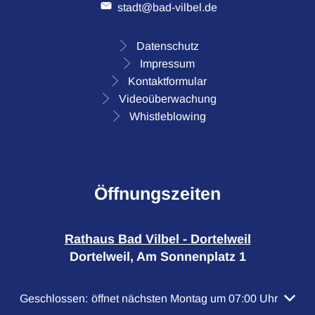
stadt@bad-vilbel.de
Datenschutz
Impressum
Kontaktformular
Videoüberwachung
Whistleblowing
Öffnungszeiten
Rathaus Bad Vilbel - Dortelweil
Dortelweil, Am Sonnenplatz 1
Klicken, um weitere Öffnungs- oder Schließzeiten auszubl
Geschlossen:
öffnet nächsten Montag um 07:00 Uhr