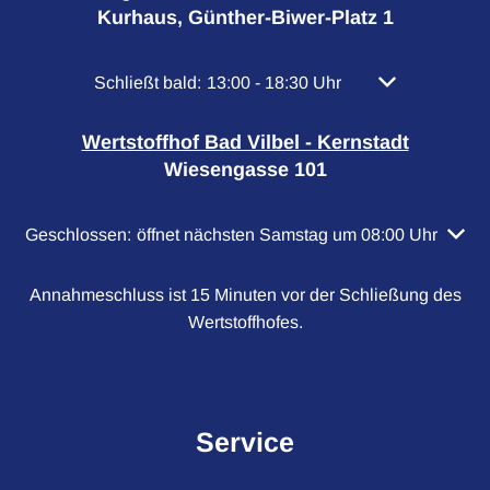
Kurhaus, Günther-Biwer-Platz 1
Klicken, um weitere Öffnungs- oder Schließzeiten
Schließt bald:
13:00
-
18:30
Uhr
Von 13:00 bis 
Wertstoffhof Bad Vilbel - Kernstadt
Wiesengasse 101
Klicken, um weitere Öffnungs- oder Schließzeiten auszubl
Geschlossen:
öffnet nächsten Samstag um 08:00 Uhr
Annahmeschluss ist 15 Minuten vor der Schließung des
Wertstoffhofes.
Service