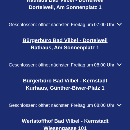
Rathaus Bad Vilbel - Dortelweil
Dortelweil, Am Sonnenplatz 1
Klicken, um weitere Öffnungs- oder Schließzeiten auszubl
Geschlossen:
öffnet nächsten Freitag um 07:00 Uhr
Bürgerbüro Bad Vilbel - Dortelweil
Rathaus, Am Sonnenplatz 1
Klicken, um weitere Öffnungs- oder Schließzeiten auszubl
Geschlossen:
öffnet nächsten Freitag um 08:00 Uhr
Bürgerbüro Bad Vilbel - Kernstadt
Kurhaus, Günther-Biwer-Platz 1
Klicken, um weitere Öffnungs- oder Schließzeiten auszubl
Geschlossen:
öffnet nächsten Freitag um 08:00 Uhr
Wertstoffhof Bad Vilbel - Kernstadt
Wiesengasse 101