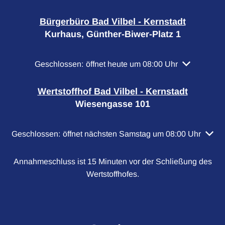
Bürgerbüro Bad Vilbel - Kernstadt
Kurhaus, Günther-Biwer-Platz 1
Klicken, um weitere Öffnungs- oder Schließzeiten a
Geschlossen:
öffnet heute um 08:00 Uhr
Wertstoffhof Bad Vilbel - Kernstadt
Wiesengasse 101
Klicken, um weitere Öffnungs- oder Schließzeiten auszubl
Geschlossen:
öffnet nächsten Samstag um 08:00 Uhr
Annahmeschluss ist 15 Minuten vor der Schließung des
Wertstoffhofes.