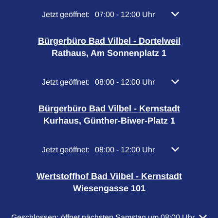
Klicken, um weitere Öffnungs- oder Schließzeiten 
Jetzt geöffnet:
07:00
-
12:00
Uhr
Von 07:00 bis 
Bürgerbüro Bad Vilbel - Dortelweil
Rathaus, Am Sonnenplatz 1
Klicken, um weitere Öffnungs- oder Schließzeiten 
Jetzt geöffnet:
08:00
-
12:00
Uhr
Von 08:00 bis 
Bürgerbüro Bad Vilbel - Kernstadt
Kurhaus, Günther-Biwer-Platz 1
Klicken, um weitere Öffnungs- oder Schließzeiten 
Jetzt geöffnet:
08:00
-
12:00
Uhr
Von 08:00 bis 
Wertstoffhof Bad Vilbel - Kernstadt
Wiesengasse 101
Klicken, um weitere Öffnungs- oder Schließzeiten auszubl
Geschlossen:
öffnet nächsten Samstag um 08:00 Uhr