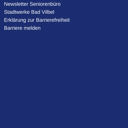
Newsletter Seniorenbüro
Stadtwerke Bad Vilbel
auszublenden
Erklärung zur Barrierefreiheit
Barriere melden
auszublenden
auszublenden