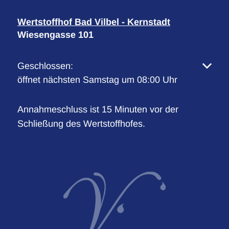
Wertstoffhof Bad Vilbel - Kernstadt
Wiesengasse 101
Klicken, um weitere Öffnungs- oder Schließzeiten 
Geschlossen:
öffnet nächsten Samstag um 08:00 Uhr
Annahmeschluss ist 15 Minuten vor der
Schließung des Wertstoffhofes.