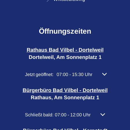
Öffnungszeiten
Rathaus Bad Vilbel - Dortelweil
Dortelweil, Am Sonnenplatz 1
Klicken, um weitere Öffnungs- oder Schließzeiten 
Jetzt geöffnet:
07:00
-
15:30
Uhr
Von 07:00 bis 
Bürgerbüro Bad Vilbel - Dortelweil
Rathaus, Am Sonnenplatz 1
Klicken, um weitere Öffnungs- oder Schließzeiten
Schließt bald:
07:00
-
12:00
Uhr
Von 07:00 bis 