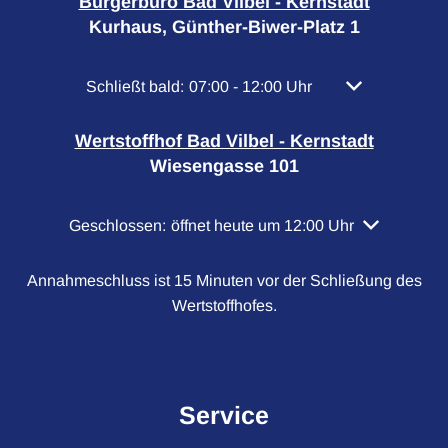
Bürgerbüro Bad Vilbel - Kernstadt
Kurhaus, Günther-Biwer-Platz 1
Klicken, um weitere Öffnungs- oder Schließzeiten
Schließt bald:
07:00
-
12:00
Uhr
Von 07:00 bis 
Wertstoffhof Bad Vilbel - Kernstadt
Wiesengasse 101
Klicken, um weitere Öffnungs- oder Schließzeiten a
Geschlossen:
öffnet heute um 12:00 Uhr
Annahmeschluss ist 15 Minuten vor der Schließung des
Wertstoffhofes.
Service