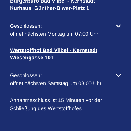
Bürgerbüro Bad Vilbel - Kernstadt
Kurhaus, Günther-Biwer-Platz 1
Klicken, um weitere Öffnungs- oder Schließzeiten 
Geschlossen:
öffnet nächsten Montag um 07:00 Uhr
Wertstoffhof Bad Vilbel - Kernstadt
Wiesengasse 101
Klicken, um weitere Öffnungs- oder Schließzeiten 
Geschlossen:
öffnet nächsten Samstag um 08:00 Uhr
Annahmeschluss ist 15 Minuten vor der
Schließung des Wertstoffhofes.