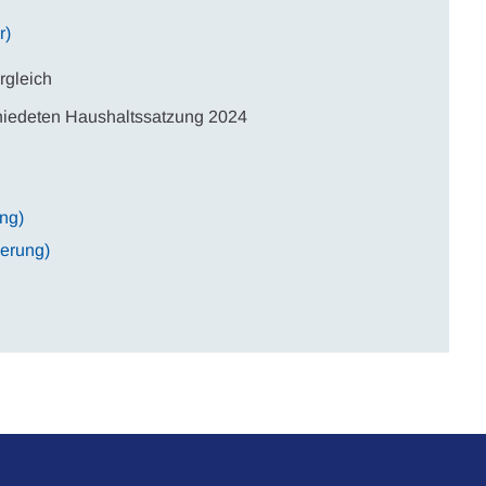
r)
rgleich
hiedeten Haushaltssatzung 2024
ng)
erung)