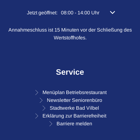
Klicken, um weitere Öffnungs- oder Schließzeiten 
Jetzt geöffnet:
08:00
-
14:00
Uhr
Von 08:00 bis 
Annahmeschluss ist 15 Minuten vor der Schließung des
Wertstoffhofes.
Service
Menüplan Betriebsrestaurant
Newsletter Seniorenbüro
Stadtwerke Bad Vilbel
Erklärung zur Barrierefreiheit
Barriere melden