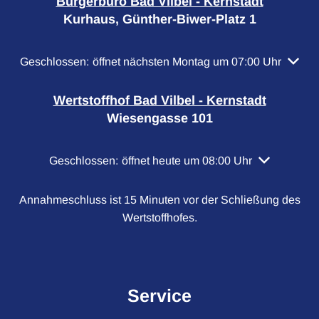
Bürgerbüro Bad Vilbel - Kernstadt
Kurhaus, Günther-Biwer-Platz 1
Klicken, um weitere Öffnungs- oder Schließzeiten auszubl
Geschlossen:
öffnet nächsten Montag um 07:00 Uhr
Wertstoffhof Bad Vilbel - Kernstadt
Wiesengasse 101
Klicken, um weitere Öffnungs- oder Schließzeiten a
Geschlossen:
öffnet heute um 08:00 Uhr
Annahmeschluss ist 15 Minuten vor der Schließung des
Wertstoffhofes.
Service