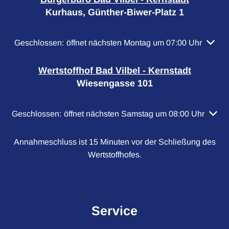
Kurhaus, Günther-Biwer-Platz 1
Klicken, um weitere Öffnungs- oder Schließzeiten auszubl
Geschlossen:
öffnet nächsten Montag um 07:00 Uhr
Wertstoffhof Bad Vilbel - Kernstadt
Wiesengasse 101
Klicken, um weitere Öffnungs- oder Schließzeiten auszubl
Geschlossen:
öffnet nächsten Samstag um 08:00 Uhr
Annahmeschluss ist 15 Minuten vor der Schließung des
Wertstoffhofes.
Service