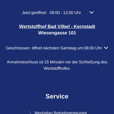
Klicken, um weitere Öffnungs- oder Schließzeiten 
Jetzt geöffnet:
08:00
-
12:00
Uhr
Von 08:00 bis 
Wertstoffhof Bad Vilbel - Kernstadt
Wiesengasse 101
Klicken, um weitere Öffnungs- oder Schließzeiten auszubl
Geschlossen:
öffnet nächsten Samstag um 08:00 Uhr
Annahmeschluss ist 15 Minuten vor der Schließung des
Wertstoffhofes.
Service
Menüplan Betriebsrestaurant