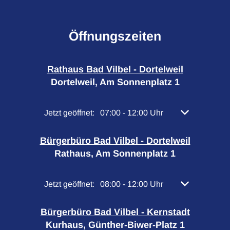
Öffnungszeiten
Rathaus Bad Vilbel - Dortelweil
Dortelweil, Am Sonnenplatz 1
Klicken, um weitere Öffnungs- oder Schließzeiten 
Jetzt geöffnet:
07:00
-
12:00
Uhr
Von 07:00 bis 
Bürgerbüro Bad Vilbel - Dortelweil
Rathaus, Am Sonnenplatz 1
Klicken, um weitere Öffnungs- oder Schließzeiten 
Jetzt geöffnet:
08:00
-
12:00
Uhr
Von 08:00 bis 
Bürgerbüro Bad Vilbel - Kernstadt
Kurhaus, Günther-Biwer-Platz 1