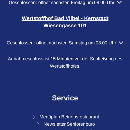
Klicken, um weitere Öffnungs- oder Schließzeiten auszubl
Geschlossen:
öffnet nächsten Freitag um 08:00 Uhr
Wertstoffhof Bad Vilbel - Kernstadt
Wiesengasse 101
Klicken, um weitere Öffnungs- oder Schließzeiten auszubl
Geschlossen:
öffnet nächsten Samstag um 08:00 Uhr
Annahmeschluss ist 15 Minuten vor der Schließung des
Wertstoffhofes.
Service
Menüplan Betriebsrestaurant
Newsletter Seniorenbüro