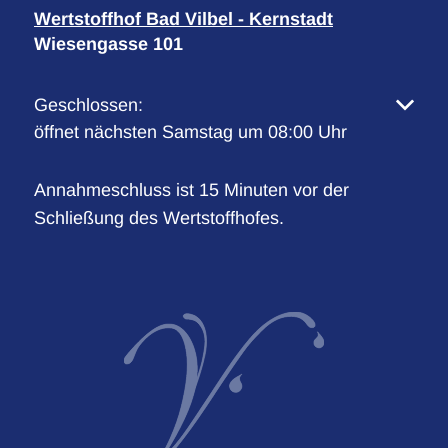
Wertstoffhof Bad Vilbel - Kernstadt
Wiesengasse 101
Klicken, um weitere Öffnungs- oder Schließzeiten 
Geschlossen:
öffnet nächsten Samstag um 08:00 Uhr
Annahmeschluss ist 15 Minuten vor der
Schließung des Wertstoffhofes.