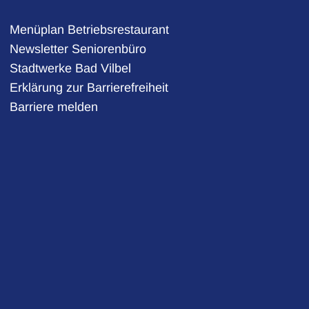
Menüplan Betriebsrestaurant
Newsletter Seniorenbüro
Stadtwerke Bad Vilbel
auszublenden
Erklärung zur Barrierefreiheit
Barriere melden
auszublenden
auszublenden