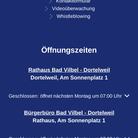
Kontaktformular
Videoüberwachung
Whistleblowing
Öffnungszeiten
Rathaus Bad Vilbel - Dortelweil
Dortelweil, Am Sonnenplatz 1
Klicken, um weitere Öffnungs- oder Schließzeiten auszubl
Geschlossen:
öffnet nächsten Montag um 07:00 Uhr
Bürgerbüro Bad Vilbel - Dortelweil
Rathaus, Am Sonnenplatz 1