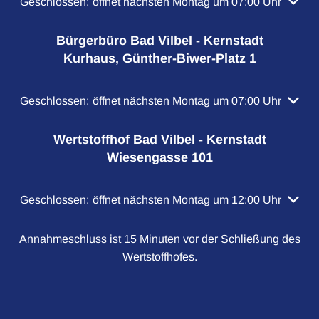
Klicken, um weitere Öffnungs- oder Schließzeiten auszubl
Geschlossen:
öffnet nächsten Montag um 07:00 Uhr
Bürgerbüro Bad Vilbel - Kernstadt
Kurhaus, Günther-Biwer-Platz 1
Klicken, um weitere Öffnungs- oder Schließzeiten auszubl
Geschlossen:
öffnet nächsten Montag um 07:00 Uhr
Wertstoffhof Bad Vilbel - Kernstadt
Wiesengasse 101
Klicken, um weitere Öffnungs- oder Schließzeiten auszubl
Geschlossen:
öffnet nächsten Montag um 12:00 Uhr
Annahmeschluss ist 15 Minuten vor der Schließung des
Wertstoffhofes.