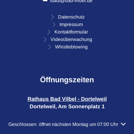
stadt@bad-vilbel.de
Datenschutz
Impressum
Kontaktformular
Videoüberwachung
Whistleblowing
Öffnungszeiten
Rathaus Bad Vilbel - Dortelweil
Dortelweil, Am Sonnenplatz 1
Klicken, um weitere Öffnungs- oder Schließzeiten auszubl
Geschlossen:
öffnet nächsten Montag um 07:00 Uhr