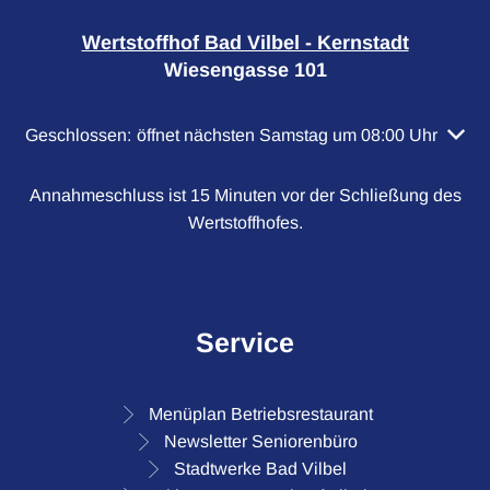
Wertstoffhof Bad Vilbel - Kernstadt
Wiesengasse 101
Klicken, um weitere Öffnungs- oder Schließzeiten auszubl
Geschlossen:
öffnet nächsten Samstag um 08:00 Uhr
Annahmeschluss ist 15 Minuten vor der Schließung des
Wertstoffhofes.
Service
Menüplan Betriebsrestaurant
Newsletter Seniorenbüro
Stadtwerke Bad Vilbel