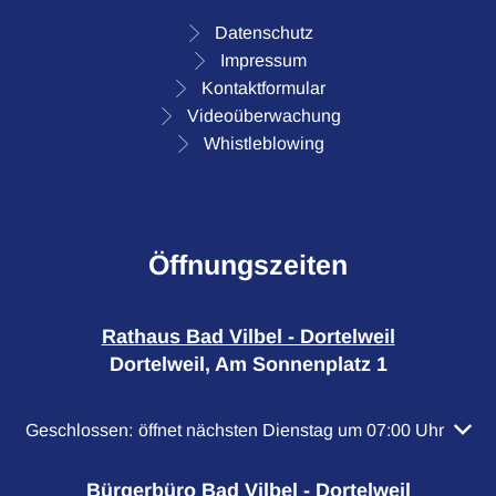
Datenschutz
Impressum
Kontaktformular
Videoüberwachung
Whistleblowing
Öffnungszeiten
Rathaus Bad Vilbel - Dortelweil
Dortelweil, Am Sonnenplatz 1
Klicken, um weitere Öffnungs- oder Schließzeiten auszuble
Geschlossen:
öffnet nächsten Dienstag um 07:00 Uhr
Bürgerbüro Bad Vilbel - Dortelweil