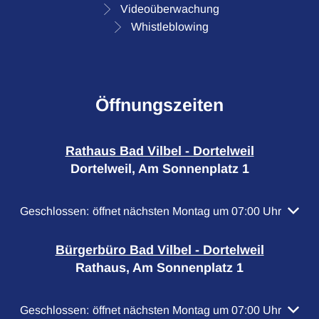
Videoüberwachung
Whistleblowing
Öffnungszeiten
Rathaus Bad Vilbel - Dortelweil
Dortelweil, Am Sonnenplatz 1
Klicken, um weitere Öffnungs- oder Schließzeiten auszubl
Geschlossen:
öffnet nächsten Montag um 07:00 Uhr
Bürgerbüro Bad Vilbel - Dortelweil
Rathaus, Am Sonnenplatz 1
Klicken, um weitere Öffnungs- oder Schließzeiten auszubl
Geschlossen:
öffnet nächsten Montag um 07:00 Uhr