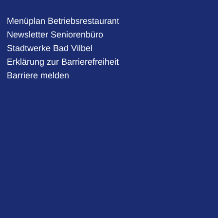
Menüplan Betriebsrestaurant
Newsletter Seniorenbüro
Stadtwerke Bad Vilbel
auszublenden
Erklärung zur Barrierefreiheit
Barriere melden
auszublenden
auszublenden