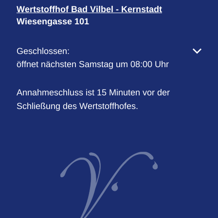
Wertstoffhof Bad Vilbel - Kernstadt
Wiesengasse 101
Klicken, um weitere Öffnungs- oder Schließzeiten 
Geschlossen:
öffnet nächsten Samstag um 08:00 Uhr
Annahmeschluss ist 15 Minuten vor der
Schließung des Wertstoffhofes.