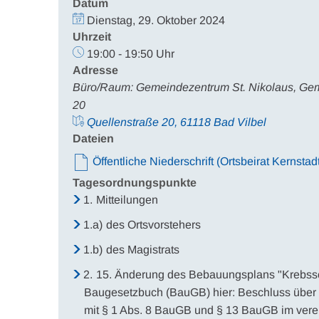
Datum
Dienstag, 29. Oktober 2024
Uhrzeit
19:00 - 19:50 Uhr
Adresse
Büro/Raum: Gemeindezentrum St. Nikolaus, Geme
20
Quellenstraße 20, 61118 Bad Vilbel
Dateien
Öffentliche Niederschrift (Ortsbeirat Kernstad
Tagesordnungspunkte
1.
Mitteilungen
1.a)
des Ortsvorstehers
1.b)
des Magistrats
2.
15. Änderung des Bebauungsplans "Krebssc
Baugesetzbuch (BauGB) hier: Beschluss über 
mit § 1 Abs. 8 BauGB und § 13 BauGB im verei