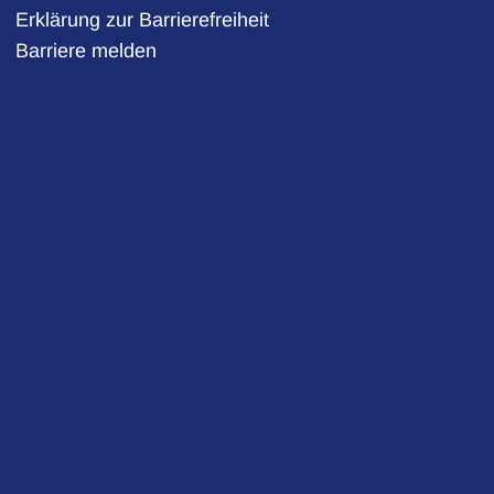
auszublenden
Erklärung zur Barrierefreiheit
Barriere melden
auszublenden
auszublenden