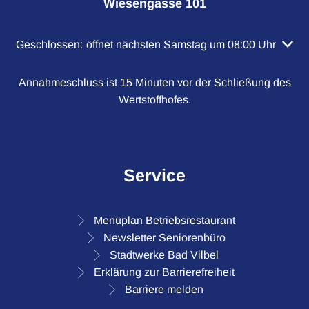
Wiesengasse 101
Klicken, um weitere Öffnungs- oder Schließzeiten auszubl
Geschlossen:
öffnet nächsten Samstag um 08:00 Uhr
Annahmeschluss ist 15 Minuten vor der Schließung des
Wertstoffhofes.
Service
Menüplan Betriebsrestaurant
Newsletter Seniorenbüro
Stadtwerke Bad Vilbel
Erklärung zur Barrierefreiheit
Barriere melden