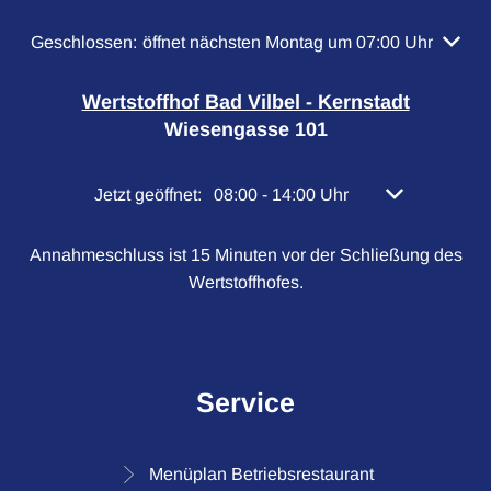
Klicken, um weitere Öffnungs- oder Schließzeiten auszubl
Geschlossen:
öffnet nächsten Montag um 07:00 Uhr
Wertstoffhof Bad Vilbel - Kernstadt
Wiesengasse 101
Klicken, um weitere Öffnungs- oder Schließzeiten 
Jetzt geöffnet:
08:00
-
14:00
Uhr
Von 08:00 bis 
Annahmeschluss ist 15 Minuten vor der Schließung des
Wertstoffhofes.
Service
Menüplan Betriebsrestaurant